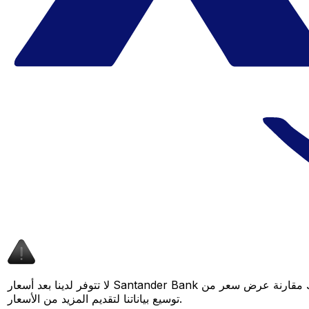
لا تتوفر لدينا بعد أسعار Santander Bank لهذا الزوج من العملات، لكن لا يزال بإمكانك مقارنة عرض سعر من Santander Bank بسعر Xe المباشر لمعرفة التوفير المحتمل. عد لاحقًا، فنحن نعمل باستمرار على
توسيع بياناتنا لتقديم المزيد من الأسعار.