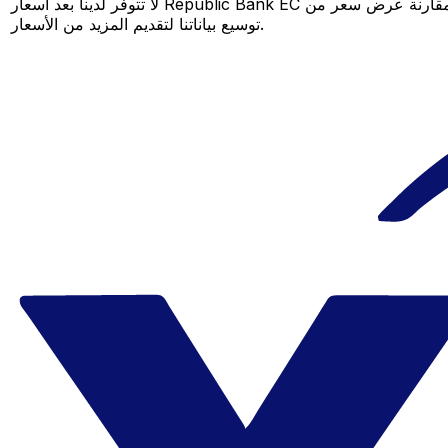
لا تتوفر لدينا بعد أسعار Republic Bank EC لهذا الزوج من العملات، لكن لا يزال بإمكانك مقارنة عرض سعر من Republic Bank EC بسعر Xe المباشر لمعرفة التوفير المحتمل. عد لاحقًا، فنحن نعمل باستمرار على
توسيع بياناتنا لتقديم المزيد من الأسعار.