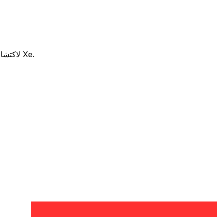
هل تفكر في استخدام Raiffeisen للتحويل من RON إلى CAD ؟ قارن بين أسعار الصرف والرسوم Raiffeisen لاكتشاف مدخراتك المحتملة مع Xe.