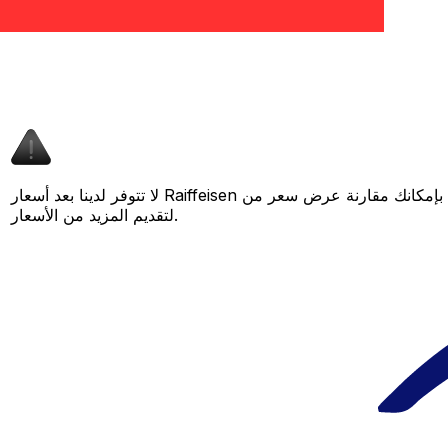
لا تتوفر لدينا بعد أسعار Raiffeisen لهذا الزوج من العملات، لكن لا يزال بإمكانك مقارنة عرض سعر من Raiffeisen بسعر Xe المباشر لمعرفة التوفير المحتمل. عد لاحقًا، فنحن نعمل باستمرار على توسيع بياناتنا
لتقديم المزيد من الأسعار.