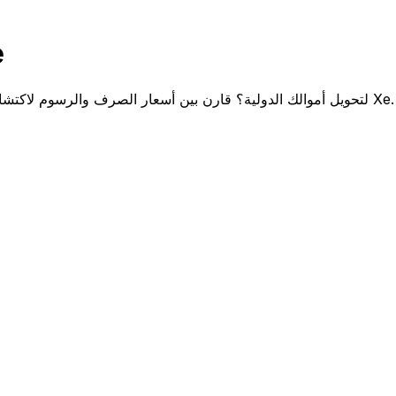
قار
هل تختار بين Phnom Penh Bank و Xe لتحويل أموالك الدولية؟ قارن بين أسعار الصرف والرسوم لاكتشاف مدخراتك المحتملة مع Xe.