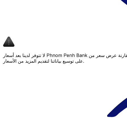
لا تتوفر لدينا بعد أسعار Phnom Penh Bank لهذا الزوج من العملات، لكن لا يزال بإمكانك مقارنة عرض سعر من Phnom Penh Bank بسعر Xe المباشر لمعرفة التوفير المحتمل. عد لاحقًا، فنحن نعمل باستمرار
على توسيع بياناتنا لتقديم المزيد من الأسعار.