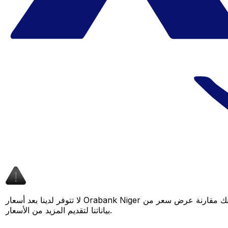
لا تتوفر لدينا بعد أسعار Orabank Niger لهذا الزوج من العملات، لكن لا يزال بإمكانك مقارنة عرض سعر من Orabank Niger بسعر Xe المباشر لمعرفة التوفير المحتمل. عد لاحقًا، فنحن نعمل باستمرار على توسيع
بياناتنا لتقديم المزيد من الأسعار.