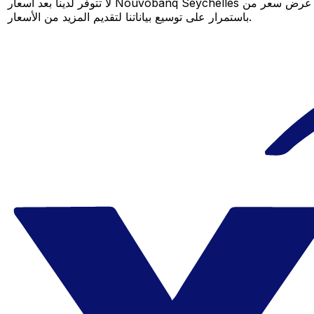
لا تتوفر لدينا بعد أسعار Nouvobanq Seychelles لهذا الزوج من العملات، لكن لا يزال بإمكانك مقارنة عرض سعر من Nouvobanq Seychelles بسعر Xe المباشر لمعرفة التوفير المحتمل. عد لاحقًا، فنحن نعمل
باستمرار على توسيع بياناتنا لتقديم المزيد من الأسعار.