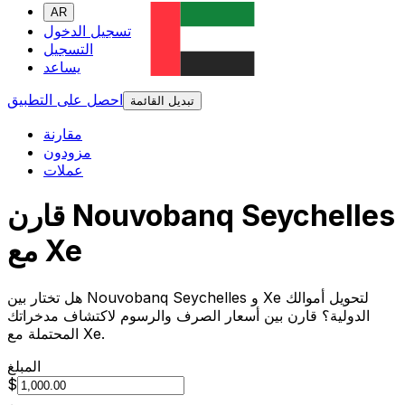
AR
تسجيل الدخول
التسجيل
يساعد
احصل على التطبيق
تبديل القائمة
مقارنة
مزودون
عملات
قارن Nouvobanq Seychelles
مع Xe
هل تختار بين Nouvobanq Seychelles و Xe لتحويل أموالك
الدولية؟ قارن بين أسعار الصرف والرسوم لاكتشاف مدخراتك
المحتملة مع Xe.
المبلغ
$
من