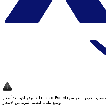
لا تتوفر لدينا بعد أسعار Luminor Estonia لهذا الزوج من العملات، لكن لا يزال بإمكانك مقارنة عرض سعر من Luminor Estonia بسعر Xe المباشر لمعرفة التوفير المحتمل. عد لاحقًا، فنحن نعمل باستمرار على
توسيع بياناتنا لتقديم المزيد من الأسعار.