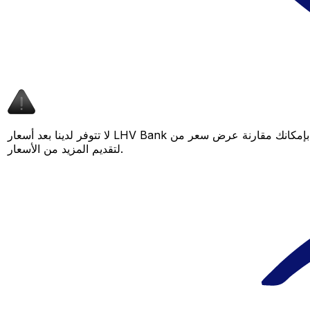
لا تتوفر لدينا بعد أسعار LHV Bank لهذا الزوج من العملات، لكن لا يزال بإمكانك مقارنة عرض سعر من LHV Bank بسعر Xe المباشر لمعرفة التوفير المحتمل. عد لاحقًا، فنحن نعمل باستمرار على توسيع بياناتنا
لتقديم المزيد من الأسعار.