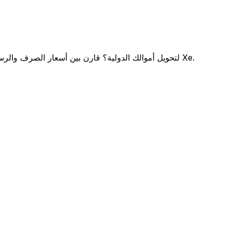
هل تختار بين LHV Bank و Xe لتحويل أموالك الدولية؟ قارن بين أسعار الصرف والرسوم لاكتشاف مدخراتك المحتملة مع Xe.