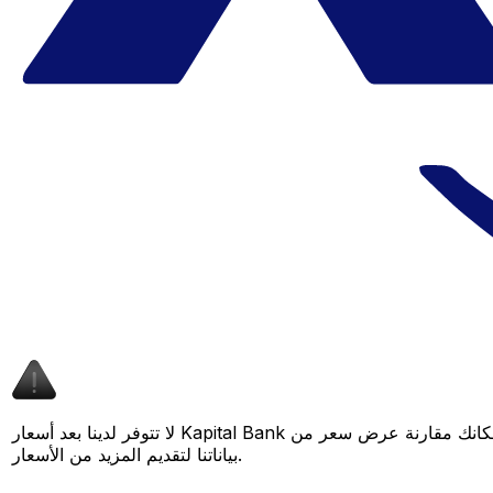
لا تتوفر لدينا بعد أسعار Kapital Bank لهذا الزوج من العملات، لكن لا يزال بإمكانك مقارنة عرض سعر من Kapital Bank بسعر Xe المباشر لمعرفة التوفير المحتمل. عد لاحقًا، فنحن نعمل باستمرار على توسيع
بياناتنا لتقديم المزيد من الأسعار.