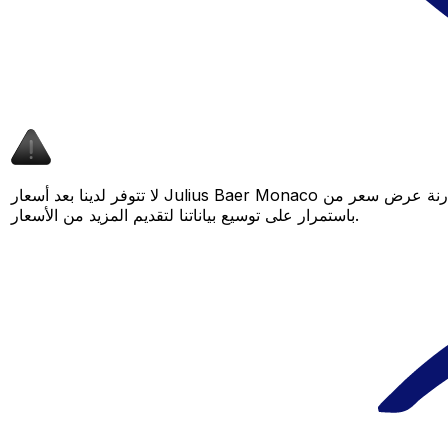
لا تتوفر لدينا بعد أسعار Julius Baer Monaco لهذا الزوج من العملات، لكن لا يزال بإمكانك مقارنة عرض سعر من Julius Baer Monaco بسعر Xe المباشر لمعرفة التوفير المحتمل. عد لاحقًا، فنحن نعمل
باستمرار على توسيع بياناتنا لتقديم المزيد من الأسعار.