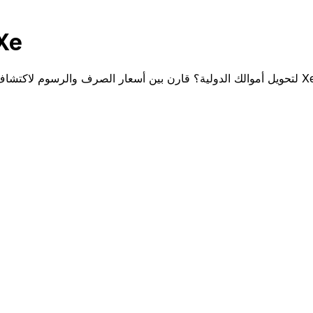
قارن us Baer Monaco
Xe لتحويل أموالك الدولية؟ قارن بين أسعار الصرف والرسوم لاكتشاف مدخراتك المحتملة مع Xe.