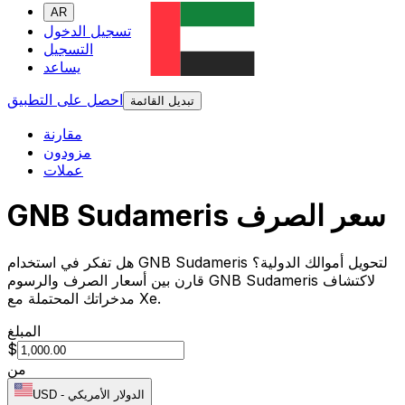
AR
تسجيل الدخول
التسجيل
يساعد
احصل على التطبيق
تبديل القائمة
مقارنة
مزودون
عملات
GNB Sudameris سعر الصرف
هل تفكر في استخدام GNB Sudameris لتحويل أموالك الدولية؟
قارن بين أسعار الصرف والرسوم GNB Sudameris لاكتشاف
مدخراتك المحتملة مع Xe.
المبلغ
$
من
الدولار الأمريكي
-
USD