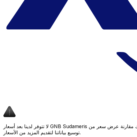
لا تتوفر لدينا بعد أسعار GNB Sudameris لهذا الزوج من العملات، لكن لا يزال بإمكانك مقارنة عرض سعر من GNB Sudameris بسعر Xe المباشر لمعرفة التوفير المحتمل. عد لاحقًا، فنحن نعمل باستمرار على
توسيع بياناتنا لتقديم المزيد من الأسعار.