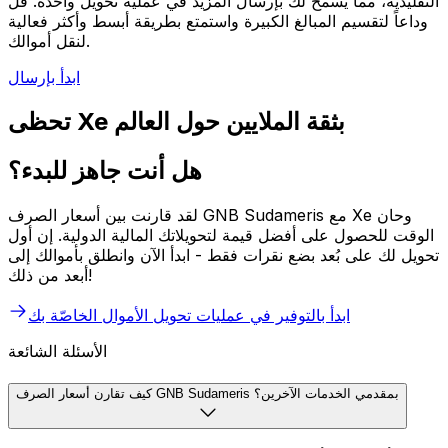
التقليدية، مما يسمح لك بإرسال المزيد في عملية تحويل واحدة. قل
وداعاً لتقسيم المبالغ الكبيرة واستمتع بطريقة أبسط وأكثر فعالية
لنقل أموالك.
ابدأ بإرسال
تحظى Xe بثقة الملايين حول العالم
هل أنت جاهز للبدء؟
لقد قارنت بين أسعار الصرف GNB Sudameris مع Xe وحان
الوقت للحصول على أفضل قيمة لتحويلاتك المالية الدولية. إن أول
تحويل لك على بُعد بضع نقرات فقط - ابدأ الآن وانطلق بأموالك إلى
أبعد من ذلك!
ابدأ بالتوفير في عمليات تحويل الأموال الخاصّة بك
الأسئلة الشائعة
كيف تقارن أسعار الصرف GNB Sudameris بمقدمي الخدمات الآخرين؟