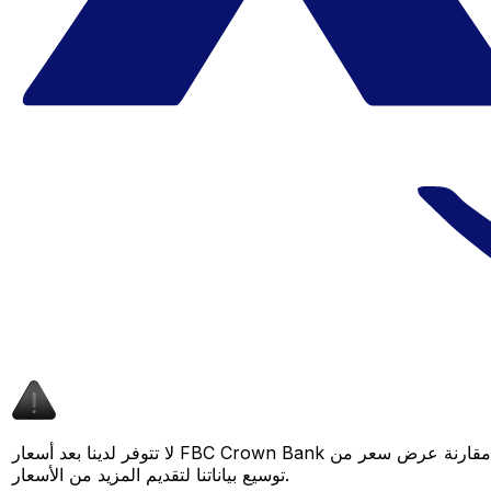
لا تتوفر لدينا بعد أسعار FBC Crown Bank لهذا الزوج من العملات، لكن لا يزال بإمكانك مقارنة عرض سعر من FBC Crown Bank بسعر Xe المباشر لمعرفة التوفير المحتمل. عد لاحقًا، فنحن نعمل باستمرار على
توسيع بياناتنا لتقديم المزيد من الأسعار.