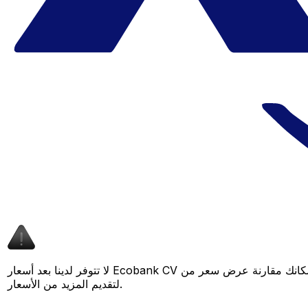
لا تتوفر لدينا بعد أسعار Ecobank CV لهذا الزوج من العملات، لكن لا يزال بإمكانك مقارنة عرض سعر من Ecobank CV بسعر Xe المباشر لمعرفة التوفير المحتمل. عد لاحقًا، فنحن نعمل باستمرار على توسيع بياناتنا
لتقديم المزيد من الأسعار.