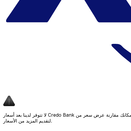
لا تتوفر لدينا بعد أسعار Credo Bank لهذا الزوج من العملات، لكن لا يزال بإمكانك مقارنة عرض سعر من Credo Bank بسعر Xe المباشر لمعرفة التوفير المحتمل. عد لاحقًا، فنحن نعمل باستمرار على توسيع بياناتنا
لتقديم المزيد من الأسعار.