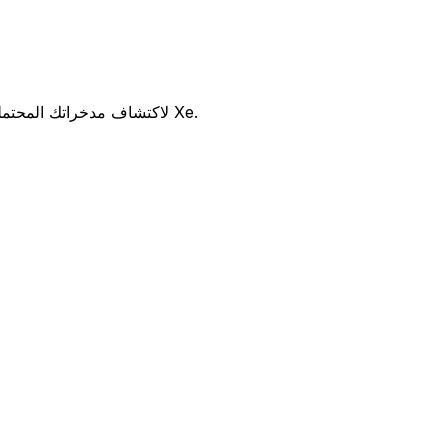
هل تفكر في استخدام Credit Agricole Egypt لتحويل أموالك الدولية؟ قارن بين أسعار الصرف والرسوم Credit Agricole Egypt لاكتشاف مدخراتك المحتملة مع Xe.