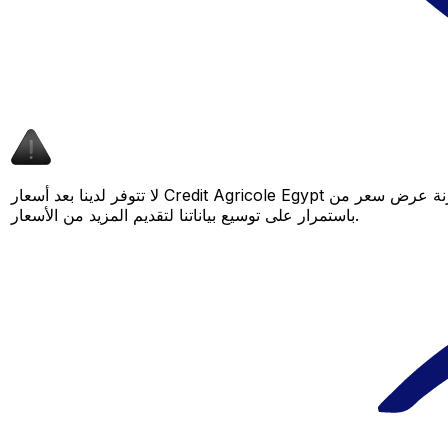
لا تتوفر لدينا بعد أسعار Credit Agricole Egypt لهذا الزوج من العملات، لكن لا يزال بإمكانك مقارنة عرض سعر من Credit Agricole Egypt بسعر Xe المباشر لمعرفة التوفير المحتمل. عد لاحقًا، فنحن نعمل
باستمرار على توسيع بياناتنا لتقديم المزيد من الأسعار.