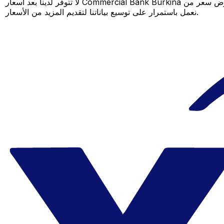
لا تتوفر لدينا بعد أسعار Commercial Bank Burkina لهذا الزوج من العملات، لكن لا يزال بإمكانك مقارنة عرض سعر من Commercial Bank Burkina بسعر Xe المباشر لمعرفة التوفير المحتمل. عد لاحقًا، فنحن
نعمل باستمرار على توسيع بياناتنا لتقديم المزيد من الأسعار.