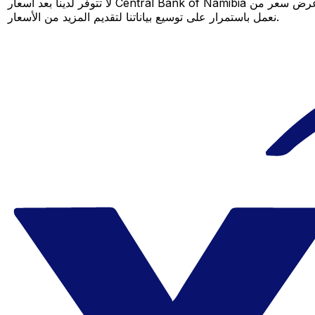
لا تتوفر لدينا بعد أسعار Central Bank of Namibia لهذا الزوج من العملات، لكن لا يزال بإمكانك مقارنة عرض سعر من Central Bank of Namibia بسعر Xe المباشر لمعرفة التوفير المحتمل. عد لاحقًا، فنحن
نعمل باستمرار على توسيع بياناتنا لتقديم المزيد من الأسعار.