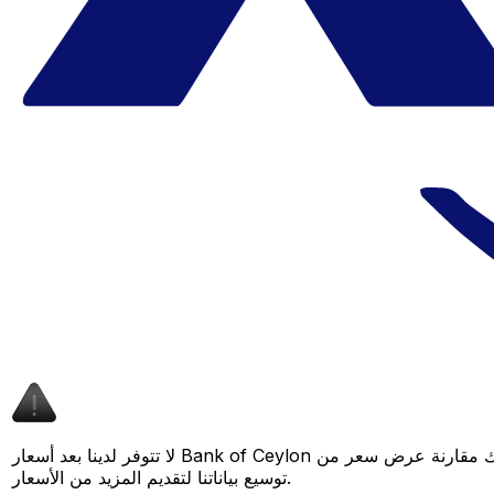
لا تتوفر لدينا بعد أسعار Bank of Ceylon لهذا الزوج من العملات، لكن لا يزال بإمكانك مقارنة عرض سعر من Bank of Ceylon بسعر Xe المباشر لمعرفة التوفير المحتمل. عد لاحقًا، فنحن نعمل باستمرار على
توسيع بياناتنا لتقديم المزيد من الأسعار.