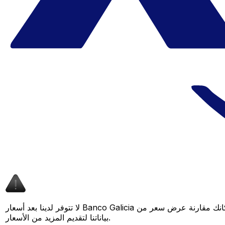
لا تتوفر لدينا بعد أسعار Banco Galicia لهذا الزوج من العملات، لكن لا يزال بإمكانك مقارنة عرض سعر من Banco Galicia بسعر Xe المباشر لمعرفة التوفير المحتمل. عد لاحقًا، فنحن نعمل باستمرار على توسيع
بياناتنا لتقديم المزيد من الأسعار.