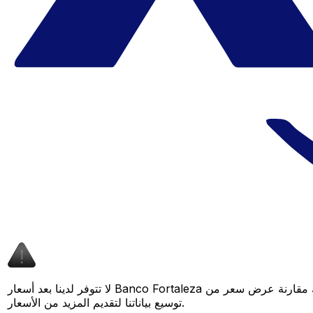
لا تتوفر لدينا بعد أسعار Banco Fortaleza لهذا الزوج من العملات، لكن لا يزال بإمكانك مقارنة عرض سعر من Banco Fortaleza بسعر Xe المباشر لمعرفة التوفير المحتمل. عد لاحقًا، فنحن نعمل باستمرار على
توسيع بياناتنا لتقديم المزيد من الأسعار.