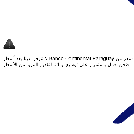
لا تتوفر لدينا بعد أسعار Banco Continental Paraguay لهذا الزوج من العملات، لكن لا يزال بإمكانك مقارنة عرض سعر من Banco Continental Paraguay بسعر Xe المباشر لمعرفة التوفير المحتمل. عد لاحقًا،
فنحن نعمل باستمرار على توسيع بياناتنا لتقديم المزيد من الأسعار.