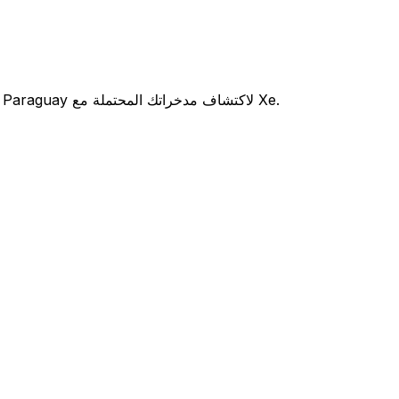
هل تفكر في استخدام Banco Continental Paraguay لتحويل أموالك الدولية؟ قارن بين أسعار الصرف والرسوم Banco Continental Paraguay لاكتشاف مدخراتك المحتملة مع Xe.