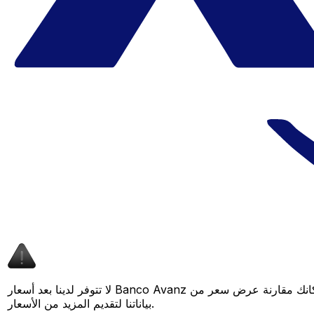
لا تتوفر لدينا بعد أسعار Banco Avanz لهذا الزوج من العملات، لكن لا يزال بإمكانك مقارنة عرض سعر من Banco Avanz بسعر Xe المباشر لمعرفة التوفير المحتمل. عد لاحقًا، فنحن نعمل باستمرار على توسيع
بياناتنا لتقديم المزيد من الأسعار.