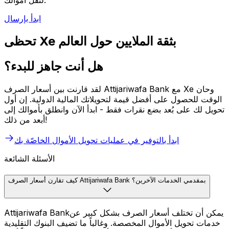
لنقل أموالك.
ابدأ بإرسال
تحظى Xe بثقة الملايين حول العالم
هل أنت جاهز للبدء؟
لقد قارنت بين أسعار الصرف Attijariwafa Bank مع Xe وحان
الوقت للحصول على أفضل قيمة لتحويلاتك المالية الدولية. إن أول
تحويل لك على بُعد بضع نقرات فقط - ابدأ الآن وانطلق بأموالك إلى
أبعد من ذلك!
ابدأ بالتوفير في عمليات تحويل الأموال الخاصّة بك
الأسئلة الشائعة
كيف تقارن أسعار الصرف Attijariwafa Bank بمقدمي الخدمات الآخرين؟
Attijariwafa Bankيمكن أن تختلف أسعار الصرف بشكل كبير عن
خدمات تحويل الأموال المخصصة. وغالباً ما تضيف البنوك التقليدية