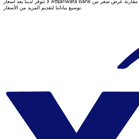
لا تتوفر لدينا بعد أسعار Attijariwafa Bank لهذا الزوج من العملات، لكن لا يزال بإمكانك مقارنة عرض سعر من Attijariwafa Bank بسعر Xe المباشر لمعرفة التوفير المحتمل. عد لاحقًا، فنحن نعمل باستمرار على
توسيع بياناتنا لتقديم المزيد من الأسعار.