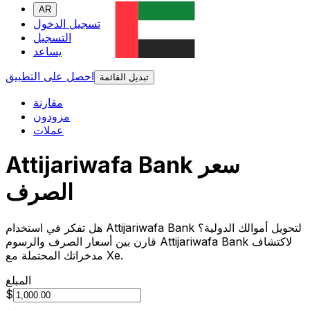
AR
تسجيل الدخول
التسجيل
يساعد
احصل على التطبيق
تبديل القائمة
مقارنة
مزودون
عملات
Attijariwafa Bank سعر
الصرف
هل تفكر في استخدام Attijariwafa Bank لتحويل أموالك الدولية؟
قارن بين أسعار الصرف والرسوم Attijariwafa Bank لاكتشاف
مدخراتك المحتملة مع Xe.
المبلغ
$
من