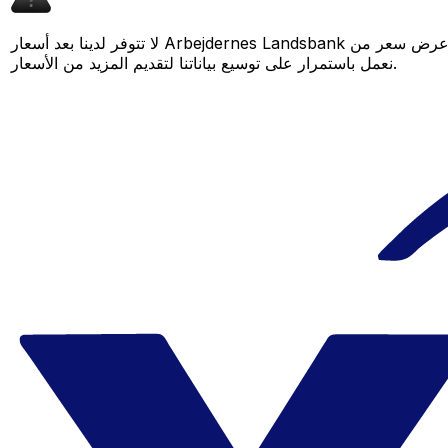
لا تتوفر لدينا بعد أسعار Arbejdernes Landsbank لهذا الزوج من العملات، لكن لا يزال بإمكانك مقارنة عرض سعر من Arbejdernes Landsbank بسعر Xe المباشر لمعرفة التوفير المحتمل. عد لاحقًا، فنحن
نعمل باستمرار على توسيع بياناتنا لتقديم المزيد من الأسعار.