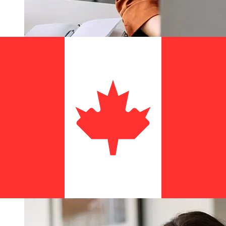
ما مدى سرعة نقل Arbejdernes
Landsbank DKK إلى CAD ؟
تختلف أوقات التسليم للتحويلات الدولية مع Arbejdernes
Landsbank من الدنمارك إلى كندا بناءً على طريقة الدفع وتوقيت
المعاملة. عادةً ما تستغرق التحويلات البنكية الدولية من يوم إلى 5
أيام عمل. قد تؤثر أيضاً عوامل مثل العطلات المصرفية
والفحوصات الأمنية على عملية التسليم. تحقق من Arbejdernes
Landsbank A/S من أوقات التوقف عن العمل لتجنب التأخير.