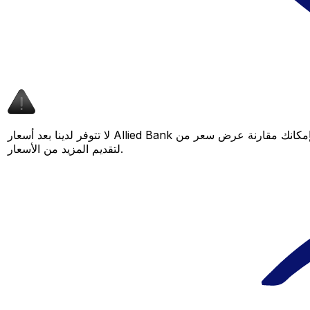
لا تتوفر لدينا بعد أسعار Allied Bank لهذا الزوج من العملات، لكن لا يزال بإمكانك مقارنة عرض سعر من Allied Bank بسعر Xe المباشر لمعرفة التوفير المحتمل. عد لاحقًا، فنحن نعمل باستمرار على توسيع بياناتنا
لتقديم المزيد من الأسعار.