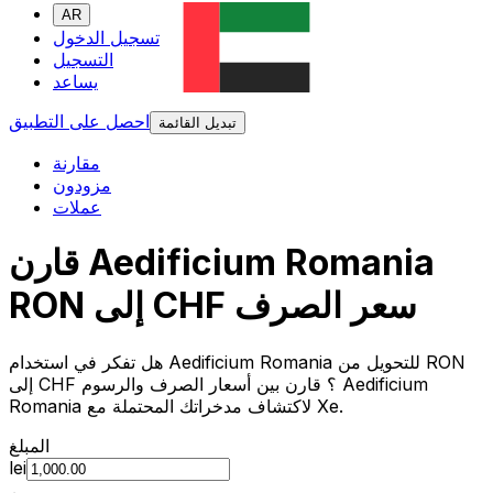
AR
تسجيل الدخول
التسجيل
يساعد
احصل على التطبيق
تبديل القائمة
مقارنة
مزودون
عملات
قارن Aedificium Romania
RON إلى CHF سعر الصرف
هل تفكر في استخدام Aedificium Romania للتحويل من RON
إلى CHF ؟ قارن بين أسعار الصرف والرسوم Aedificium
Romania لاكتشاف مدخراتك المحتملة مع Xe.
المبلغ
lei
من