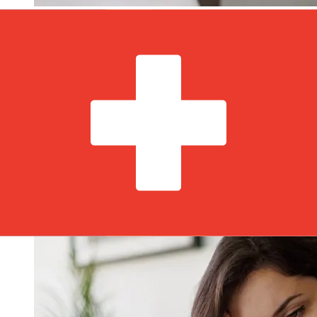
ما مدى سرعة نقل Aedificium Romania
RON إلى CHF ؟
تختلف أوقات التسليم للتحويلات الدولية مع Aedificium
Romania من رومانيا إلى سويسرا بناءً على طريقة الدفع وتوقيت
المعاملة. عادةً ما تستغرق التحويلات البنكية الدولية من يوم إلى 5
أيام عمل. قد تؤثر أيضاً عوامل مثل العطلات المصرفية
والفحوصات الأمنية على عملية التسليم. تحقق من Aedificium
Banca pentru Locuinte S.A من أوقات التوقف عن العمل
لتجنب التأخير.