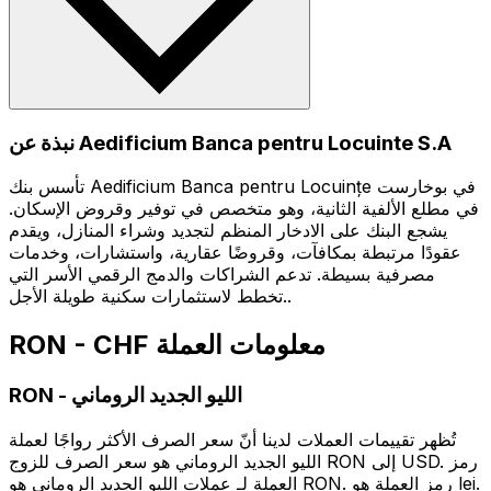
نبذة عن Aedificium Banca pentru Locuinte S.A
تأسس بنك Aedificium Banca pentru Locuințe في بوخارست
في مطلع الألفية الثانية، وهو متخصص في توفير وقروض الإسكان.
يشجع البنك على الادخار المنظم لتجديد وشراء المنازل، ويقدم
عقودًا مرتبطة بمكافآت، وقروضًا عقارية، واستشارات، وخدمات
مصرفية بسيطة. تدعم الشراكات والدمج الرقمي الأسر التي
تخطط لاستثمارات سكنية طويلة الأجل..
RON - CHF معلومات العملة
الليو الجديد الروماني
-
RON
تُظهر تقييمات العملات لدينا أنّ سعر الصرف الأكثر رواجًا لعملة
الليو الجديد الروماني هو سعر الصرف للزوج RON إلى USD. رمز
العملة لـ عملات الليو الجديد الروماني هو RON. رمز العملة هو lei.