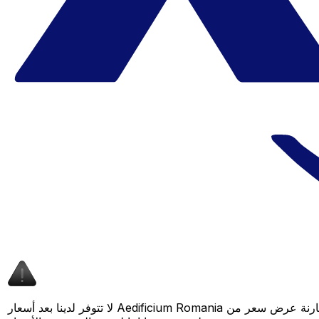
لا تتوفر لدينا بعد أسعار Aedificium Romania لهذا الزوج من العملات، لكن لا يزال بإمكانك مقارنة عرض سعر من Aedificium Romania بسعر Xe المباشر لمعرفة التوفير المحتمل. عد لاحقًا، فنحن نعمل باستمرار