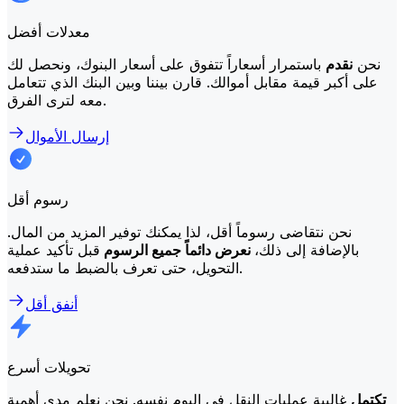
معدلات أفضل
نحن
نقدم
باستمرار أسعاراً تتفوق على أسعار البنوك، ونحصل لك
على أكبر قيمة مقابل أموالك. قارن بيننا وبين البنك الذي تتعامل
معه لترى الفرق.
إرسال الأموال
رسوم أقل
نحن نتقاضى رسوماً أقل، لذا يمكنك توفير المزيد من المال.
بالإضافة إلى ذلك،
نعرض دائماً جميع الرسوم
قبل تأكيد عملية
التحويل، حتى تعرف بالضبط ما ستدفعه.
أنفق أقل
تحويلات أسرع
تكتمل
غالبية عمليات النقل في اليوم نفسه. نحن نعلم مدى أهمية