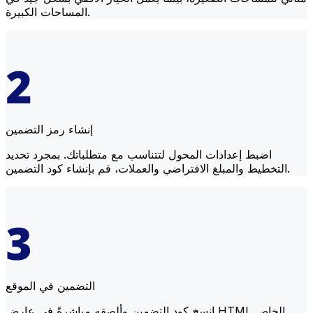
المساحات الكبيرة.
إنشاء رمز التضمين
اضبط إعدادات المحول لتتناسب مع متطلباتك. بمجرد تحديد
التخطيط والمبلغ الافتراضي والعملات، قم بإنشاء كود التضمين.
التضمين في الموقع
انسخ كود التضمين وألصقه مباشرةً في عارض HTML الخاص