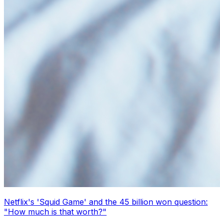
Netflix's 'Squid Game' and the 45 billion won question:
"How much is that worth?"