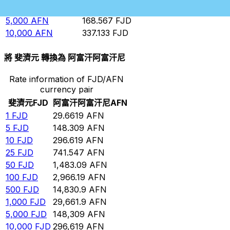
1,000
AFN
33.7133
FJD
5,000
AFN
168.567
FJD
10,000
AFN
337.133
FJD
將 斐濟元 轉換為 阿富汗阿富汗尼
Rate information of FJD/AFN
currency pair
斐濟元
FJD
阿富汗阿富汗尼
AFN
1
FJD
29.6619
AFN
5
FJD
148.309
AFN
10
FJD
296.619
AFN
25
FJD
741.547
AFN
50
FJD
1,483.09
AFN
100
FJD
2,966.19
AFN
500
FJD
14,830.9
AFN
1,000
FJD
29,661.9
AFN
5,000
FJD
148,309
AFN
10,000
FJD
296,619
AFN