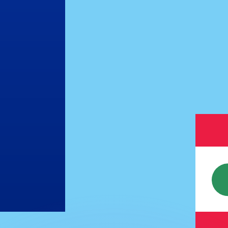
會獲得此匯率。
查看匯款匯率。