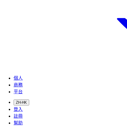
個人
商務
平台
ZH-HK
登入
註冊
幫助