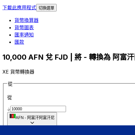
下載此應用程式
切換選單
貨幣換算器
貨幣圖表
匯率通知
匯款
10,000 AFN 兌 FJD | 將 - 轉換為 阿富
XE 貨幣轉換器
從
從
؋
AFN
-
阿富汗阿富汗尼