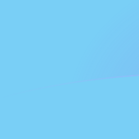
立即註冊
今日AFN兌FJD匯率
將 阿富汗阿富汗尼 轉換為 斐濟元
Rate information of AFN/FJD
currency pair
阿富汗阿富汗尼
AFN
斐濟元
FJD
1
AFN
0.0337133
FJD
5
AFN
0.168567
FJD
10
AFN
0.337133
FJD
25
AFN
0.842833
FJD
50
AFN
1.68567
FJD
100
AFN
3.37133
FJD
500
AFN
16.8567
FJD