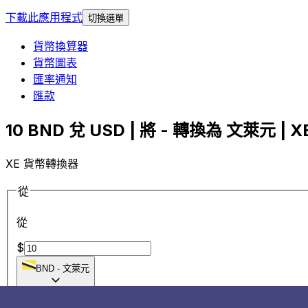
下載此應用程式
切換選單
貨幣換算器
貨幣圖表
匯率通知
匯款
10 BND 兌 USD | 將 - 轉換為 文萊元 | X
XE 貨幣轉換器
從
從
$
BND
-
文萊元