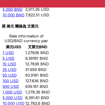
1,000
BND
782.251
USD
5,000
BND
3,911.26
USD
10,000
BND
7,822.51
USD
將 美元 轉換為 文萊元
Rate information of
USD/BND currency pair
美元
USD
文萊元
BND
1
USD
1.27836
BND
5
USD
6.39181
BND
10
USD
12.7836
BND
25
USD
31.959
BND
50
USD
63.9181
BND
100
USD
127.836
BND
500
USD
639.181
BND
1,000
USD
1,278.36
BND
5,000
USD
6,391.81
BND
10,000
USD
12,783.6
BND