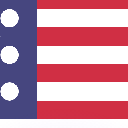
會獲得此匯率。
查看匯款匯率。