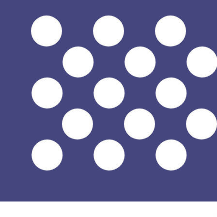
兌換為
兌換為
$
USD
-
美元
1.00
BND
=
0.78
225135
USD
中間市場匯率於 15:24 [UTC]
立即諮詢貨幣專家。
我們可以提供比競爭對手更優惠的匯率。
預約通話
我們的轉換器會使用匯率中間價。這僅供參考。您匯款時不
你知道可以用Xe匯款到國外匯款嗎？