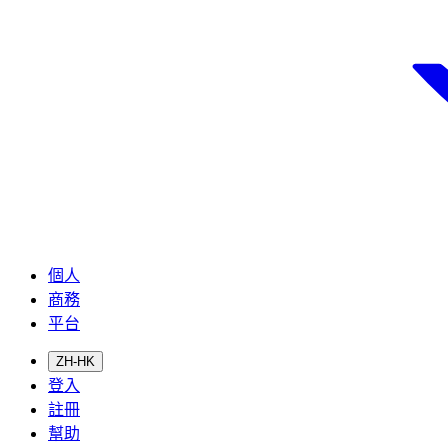
個人
商務
平台
ZH-HK
登入
註冊
幫助