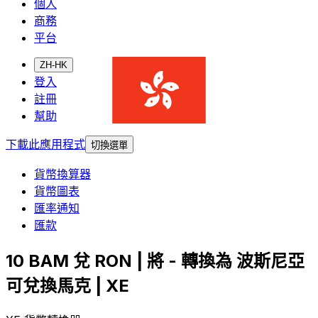
個人
商務
平台
ZH-HK
登入
註冊
幫助
下載此應用程式
切換選單
貨幣換算器
貨幣圖表
匯率通知
匯款
10 BAM 兌 RON | 將 - 轉換為 波斯尼亞
可兌換馬克 | XE