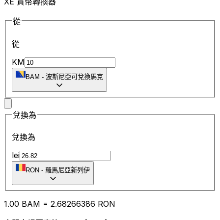
XE 貨幣轉換器
從
從
KM
BAM
-
波斯尼亞可兌換馬克
兌換為
兌換為
lei
RON
-
羅馬尼亞新列伊
1.00
BAM
=
2.68
266386
RON