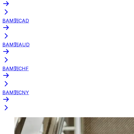
BAM到CAD
BAM到AUD
BAM到CHF
BAM到CNY