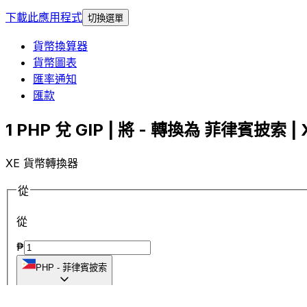
下載此應用程式
切換選單
貨幣換算器
貨幣圖表
匯率通知
匯款
1 PHP 兌 GIP | 將 - 轉換為 菲律賓披索 | 
XE 貨幣轉換器
從
從
₱
PHP
-
菲律賓披索