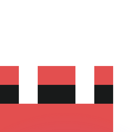
會獲得此匯率。
查看匯款匯率。