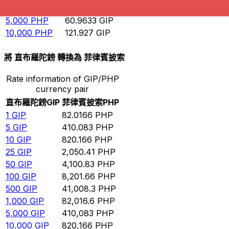
1,000
PHP
12.1927
GIP
5,000
PHP
60.9633
GIP
10,000
PHP
121.927
GIP
將 直布羅陀鎊 轉換為 菲律賓披索
Rate information of GIP/PHP
currency pair
直布羅陀鎊
GIP
菲律賓披索
PHP
1
GIP
82.0166
PHP
5
GIP
410.083
PHP
10
GIP
820.166
PHP
25
GIP
2,050.41
PHP
50
GIP
4,100.83
PHP
100
GIP
8,201.66
PHP
500
GIP
41,008.3
PHP
1,000
GIP
82,016.6
PHP
5,000
GIP
410,083
PHP
10,000
GIP
820,166
PHP