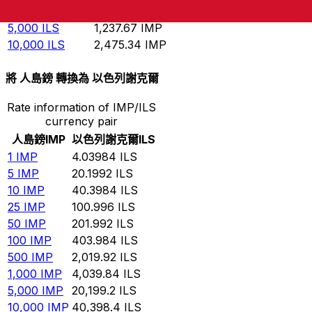
1,000
ILS
247.534
IMP
5,000
ILS
1,237.67
IMP
10,000
ILS
2,475.34
IMP
將 人島鎊 轉換為 以色列謝克爾
Rate information of IMP/ILS
currency pair
人島鎊
IMP
以色列謝克爾
ILS
1
IMP
4.03984
ILS
5
IMP
20.1992
ILS
10
IMP
40.3984
ILS
25
IMP
100.996
ILS
50
IMP
201.992
ILS
100
IMP
403.984
ILS
500
IMP
2,019.92
ILS
1,000
IMP
4,039.84
ILS
5,000
IMP
20,199.2
ILS
10,000
IMP
40,398.4
ILS