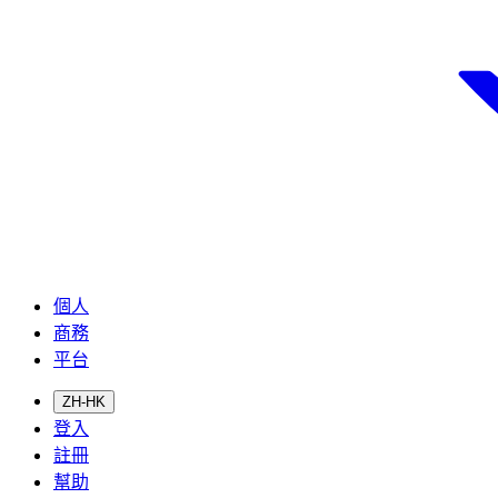
個人
商務
平台
ZH-HK
登入
註冊
幫助