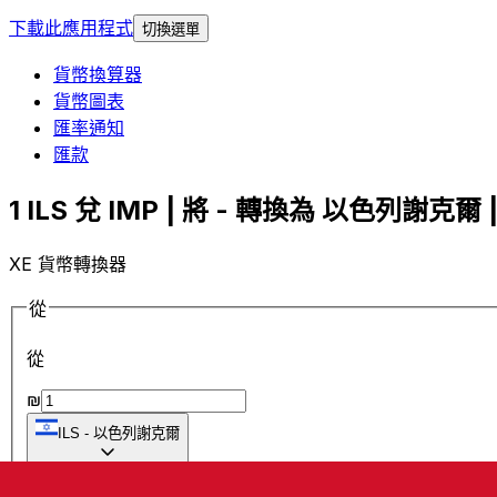
下載此應用程式
切換選單
貨幣換算器
貨幣圖表
匯率通知
匯款
1 ILS 兌 IMP | 將 - 轉換為 以色列謝克爾 |
XE 貨幣轉換器
從
從
₪
ILS
-
以色列謝克爾