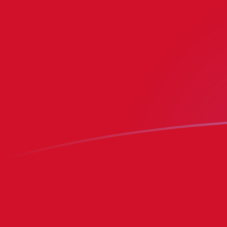
立即註冊
今日ILS兌IMP匯率
將 以色列謝克爾 轉換為 人島鎊
Rate information of ILS/IMP
currency pair
以色列謝克爾
ILS
人島鎊
IMP
1
ILS
0.247534
IMP
5
ILS
1.23767
IMP
10
ILS
2.47534
IMP
25
ILS
6.18836
IMP
50
ILS
12.3767
IMP
100
ILS
24.7534
IMP
500
ILS
123.767
IMP