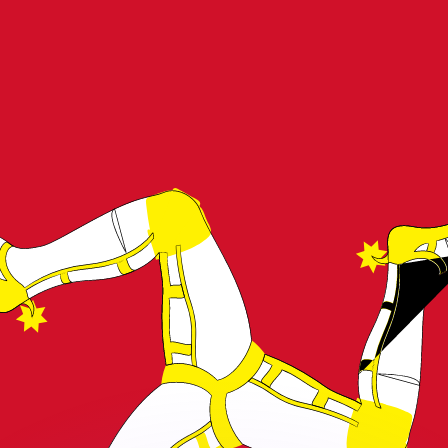
會獲得此匯率。
查看匯款匯率。