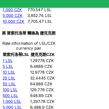
500
CZK
385.274
LSL
1,000
CZK
770.547
LSL
5,000
CZK
3,852.74
LSL
10,000
CZK
7,705.47
LSL
將 萊索托洛蒂 轉換為 捷克克朗
Rate information of LSL/CZK
currency pair
萊索托洛蒂
LSL
捷克克朗
CZK
1
LSL
1.29778
CZK
5
LSL
6.4889
CZK
10
LSL
12.9778
CZK
25
LSL
32.4445
CZK
50
LSL
64.889
CZK
100
LSL
129.778
CZK
500
LSL
648.89
CZK
1,000
LSL
1,297.78
CZK
5,000
LSL
6,488.9
CZK