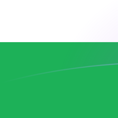
你知道可以用Xe匯款到國外匯款嗎？
立即註冊
今日CZK兌LSL匯率
將 捷克克朗 轉換為 萊索托洛蒂
Rate information of
CZK/LSL currency pair
捷克克朗
CZK
萊索托洛蒂
LSL
1
CZK
0.770547
LSL
5
CZK
3.85274
LSL
10
CZK
7.70547
LSL
25
CZK
19.2637
LSL
50
CZK
38.5274
LSL
100
CZK
77.0547
LSL