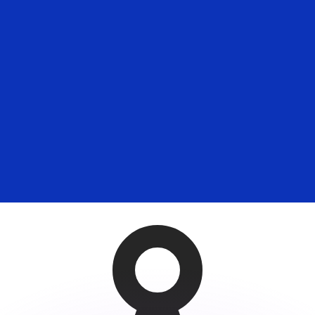
會獲得此匯率。
查看匯款匯率。