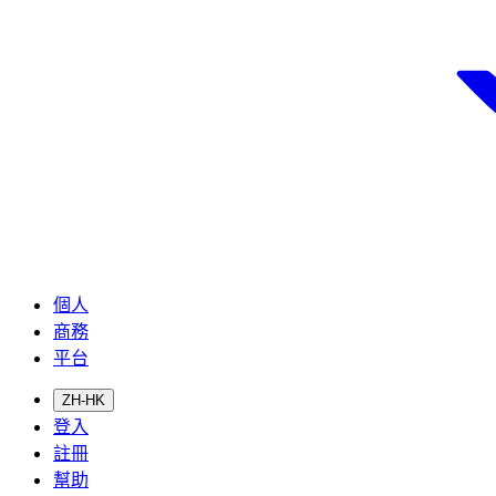
個人
商務
平台
ZH-HK
登入
註冊
幫助