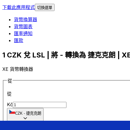
下載此應用程式
切換選單
貨幣換算器
貨幣圖表
匯率通知
匯款
1 CZK 兌 LSL | 將 - 轉換為 捷克克朗 | X
XE 貨幣轉換器
從
從
Kč
CZK
-
捷克克朗