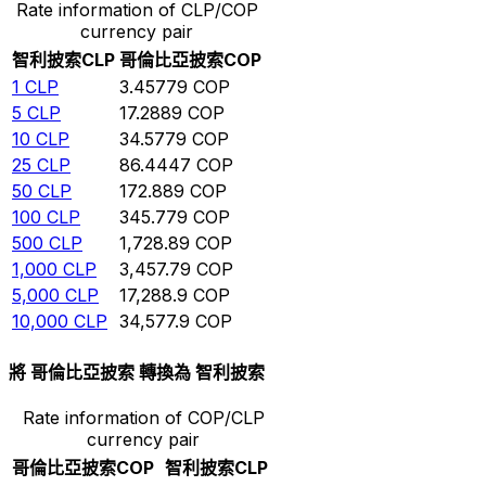
Rate information of CLP/COP
currency pair
智利披索
CLP
哥倫比亞披索
COP
1
CLP
3.45779
COP
5
CLP
17.2889
COP
10
CLP
34.5779
COP
25
CLP
86.4447
COP
50
CLP
172.889
COP
100
CLP
345.779
COP
500
CLP
1,728.89
COP
1,000
CLP
3,457.79
COP
5,000
CLP
17,288.9
COP
10,000
CLP
34,577.9
COP
將 哥倫比亞披索 轉換為 智利披索
Rate information of COP/CLP
currency pair
哥倫比亞披索
COP
智利披索
CLP