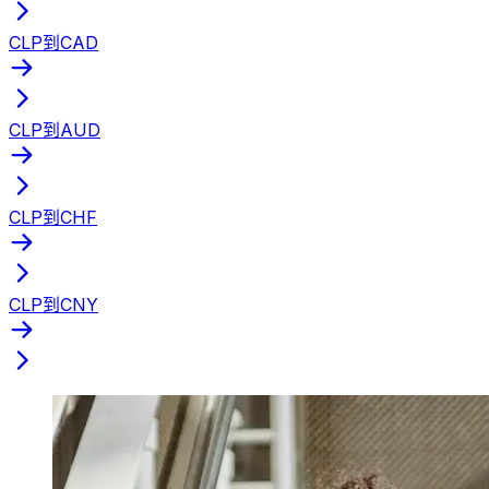
CLP到CAD
CLP到AUD
CLP到CHF
CLP到CNY