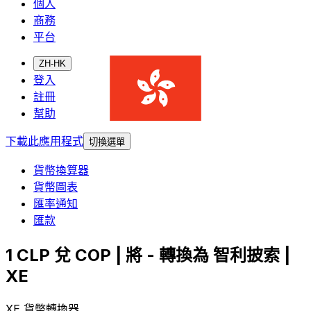
個人
商務
平台
ZH-HK
登入
註冊
幫助
下載此應用程式
切換選單
貨幣換算器
貨幣圖表
匯率通知
匯款
1 CLP 兌 COP | 將 - 轉換為 智利披索 |
XE
XE 貨幣轉換器