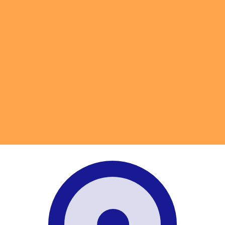
不会仅得此仅率。
仅看仅款仅率。
D 汇率。 银（盎司）的货币代码为 XAG。