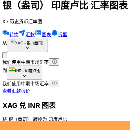
银（盎司） 印度卢比 汇率图表
Xe 历史货币汇率图
转换
汇款
图表
提醒
从
XAG
-
银（盎司）
我们使用中期市场汇率
到
INR
-
印度卢比
我们使用中期市场汇率
查看汇款报价
XAG 兑 INR 图表
将 银（盎司） 转换为 印度卢比