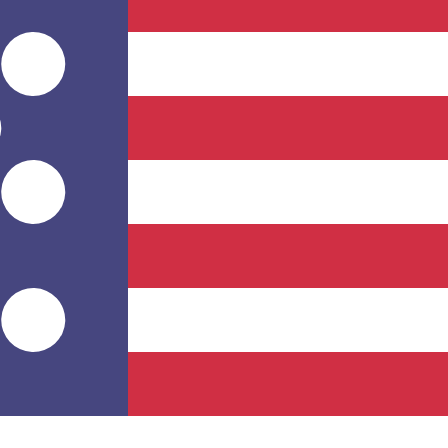
不会仅得此仅率。
仅看仅款仅率。
 兑 USD 汇率。 塞波加大公国 Luigino的货币代码为 SPL。