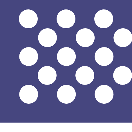
1 SPL = 0 USD
12H
1D
1W
1M
1Y
2Y
5Y
10Y
2026年8月6日 UTC 13:08 - 2026年8月6日 UTC 13:08
SPL/USD
关闭
:
0
低
:
0
高位
:
0
我仅的仅仅器会使用中期市仅仅率。仅仅供参考。您仅款仅
热门美元(USD)配对
货币信息
SPL
-
塞波加大公国 Luigino
我们的货币排名显示最热门的 塞波加大公国 Luigino 汇率是 SPL