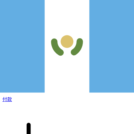
XE 国际汇款
快捷安全地在线汇款。实时跟踪和通知外加灵活的交付和付款
选项。
付款