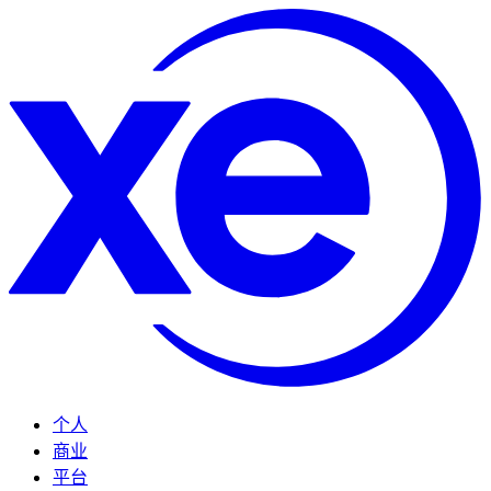
个人
商业
平台