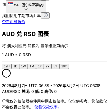
到
RSD
-
塞尔维亚第纳尔
我们使用中期市场汇率
查看汇款报价
AUD 兑 RSD 图表
将 澳大利亚元 转换为 塞尔维亚第纳尔
1 AUD = 0 RSD
12H
1D
1W
1M
1Y
2Y
5Y
10Y
2026年8月7日 UTC 06:38 - 2026年8月7日 UTC 06:38
AUD/RSD
关闭
:
0
低
:
0
高位
:
0
我仅的仅仅器会使用中期市仅仅率。仅仅供参考。您仅款仅
不会仅得此仅率。
仅看仅款仅率。