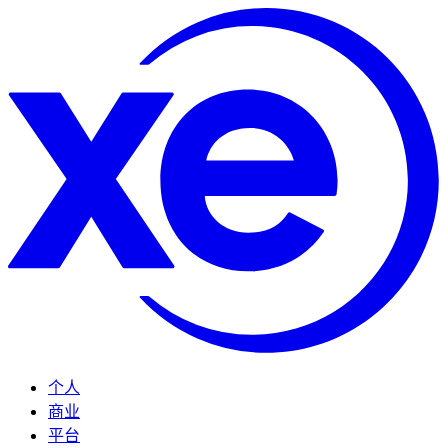
个人
商业
平台