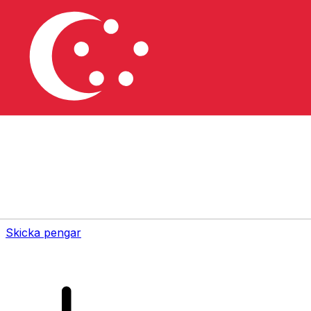
XE Internationella valutaöverföringar
Skicka pengar online snabbt, säkert och enkelt.
Spårning i realtid, notiser och flexibla leverans- och
betalningsalternativ.
Skicka pengar