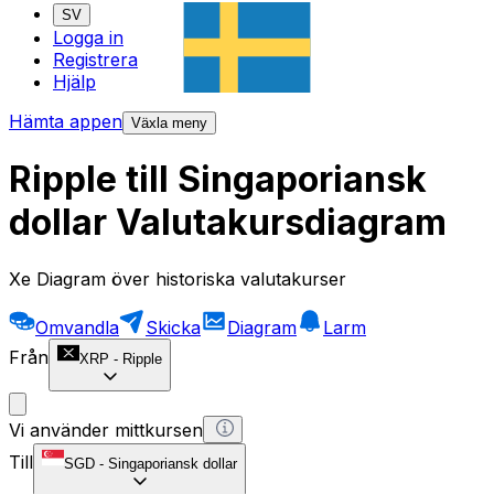
SV
Logga in
Registrera
Hjälp
Hämta appen
Växla meny
Ripple till Singaporiansk
dollar Valutakursdiagram
Xe Diagram över historiska valutakurser
Omvandla
Skicka
Diagram
Larm
Från
XRP
-
Ripple
Vi använder mittkursen
Till
SGD
-
Singaporiansk dollar