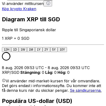
Vi använder mittkursen
Köp krypto Kraken
Diagram XRP till SGD
Ripple till Singaporiansk dollar
1 XRP = 0 SGD
12H
1D
1W
1M
1Y
2Y
5Y
10Y
8 aug. 2026 09:53 UTC - 8 aug. 2026 09:53 UTC
XRP/SGD
Stängning
:
0
Låg
:
0
Hög
:
0
Vi använder mid-market-kursen för vår omvandlare.
Det görs endast i informationssyfte. Du kommer inte att
få denna kurs när du skickar pengar.
Se sändkurserna.
Populära US-dollar (USD)