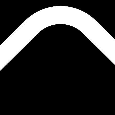
rsen för Ripple är kursen från XRP till USD. Valutakoden f
Ce
Valuta
Ränta
JPY
0,75 %
CHF
0,00 %
EUR
4,25 %
USD
3,75 %
CAD
2,25 %
AUD
3,60 %
NZD
2,25 %
GBP
3,75 %
r än 300 företag över hela världen