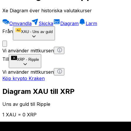
Xe Diagram över historiska valutakurser
Omvandla
Skicka
Diagram
Larm
Från
XAU
-
Uns av guld
Vi använder mittkursen
Till
XRP
-
Ripple
Vi använder mittkursen
Köp krypto Kraken
Diagram XAU till XRP
Uns av guld till Ripple
1 XAU = 0 XRP
12H
1D
1W
1M
1Y
2Y
5Y
10Y