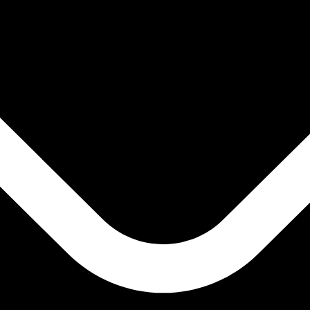
 görs endast i informationssyfte. Du kommer inte att få de
inationer
ursen för Uns av guld är kursen från XAU till USD. Valuta