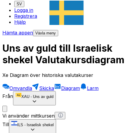
SV
Logga in
Registrera
Hjälp
Hämta appen
Växla meny
Uns av guld till Israelisk
shekel Valutakursdiagram
Xe Diagram över historiska valutakurser
Omvandla
Skicka
Diagram
Larm
Från
XAU
-
Uns av guld
Vi använder mittkursen
Till
ILS
-
Israelisk shekel