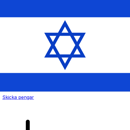
XE Internationella valutaöverföringar
Skicka pengar online snabbt, säkert och enkelt.
Spårning i realtid, notiser och flexibla leverans- och
betalningsalternativ.
Skicka pengar