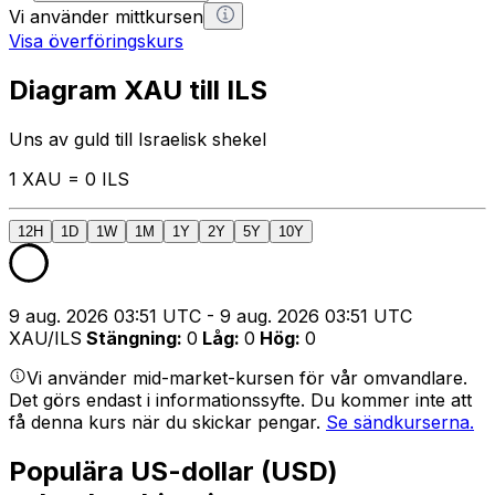
Vi använder mittkursen
Visa överföringskurs
Diagram XAU till ILS
Uns av guld till Israelisk shekel
1 XAU = 0 ILS
12H
1D
1W
1M
1Y
2Y
5Y
10Y
9 aug. 2026 03:51 UTC - 9 aug. 2026 03:51 UTC
XAU/ILS
Stängning
:
0
Låg
:
0
Hög
:
0
Vi använder mid-market-kursen för vår omvandlare.
Det görs endast i informationssyfte. Du kommer inte att
få denna kurs när du skickar pengar.
Se sändkurserna.
Populära US-dollar (USD)