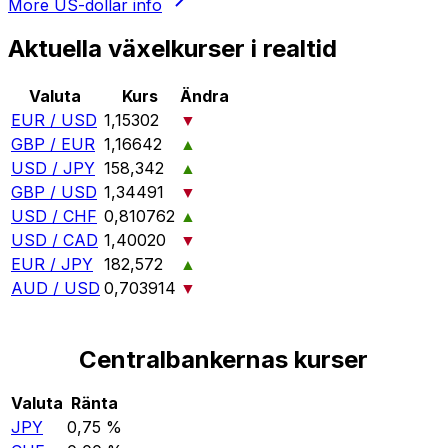
More
US-dollar
info
Aktuella växelkurser i realtid
Valuta
Kurs
Ändra
EUR / USD
1,15302
▼
GBP / EUR
1,16642
▲
USD / JPY
158,342
▲
GBP / USD
1,34491
▼
USD / CHF
0,810762
▲
USD / CAD
1,40020
▼
EUR / JPY
182,572
▲
AUD / USD
0,703914
▼
Centralbankernas kurser
Valuta
Ränta
JPY
0,75 %