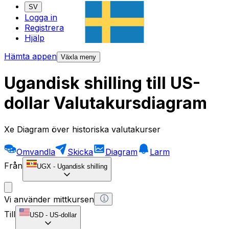
SV
Logga in
Registrera
Hjälp
Hämta appen
Växla meny
Ugandisk shilling till US-
dollar Valutakursdiagram
Xe Diagram över historiska valutakurser
Omvandla
Skicka
Diagram
Larm
Från
UGX
-
Ugandisk shilling
Vi använder mittkursen
Till
USD
-
US-dollar