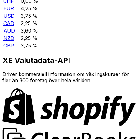
CHF
0,00 %
EUR
4,25 %
USD
3,75 %
CAD
2,25 %
AUD
3,60 %
NZD
2,25 %
GBP
3,75 %
XE Valutadata-API
Driver kommersiell information om växlingskurser för
fler än 300 företag över hela världen