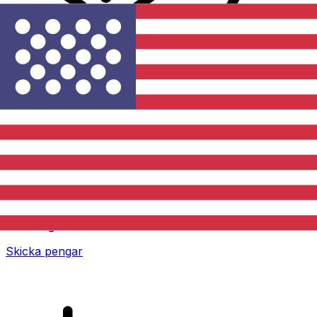
XE Internationella valutaöverföringar
Skicka pengar online snabbt, säkert och enkelt.
Spårning i realtid, notiser och flexibla leverans- och
betalningsalternativ.
Skicka pengar