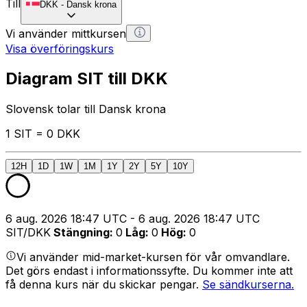
Till
DKK
-
Dansk krona
Vi använder mittkursen
Visa överföringskurs
Diagram SIT till DKK
Slovensk tolar till Dansk krona
1 SIT = 0 DKK
12H
1D
1W
1M
1Y
2Y
5Y
10Y
6 aug. 2026 18:47 UTC - 6 aug. 2026 18:47 UTC
SIT/DKK
Stängning
:
0
Låg
:
0
Hög
:
0
Vi använder mid-market-kursen för vår omvandlare.
Det görs endast i informationssyfte. Du kommer inte att
få denna kurs när du skickar pengar.
Se sändkurserna.