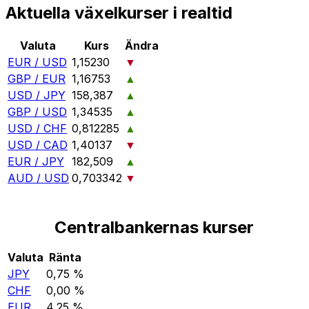
Aktuella växelkurser i realtid
Valuta
Kurs
Ändra
EUR / USD
1,15230
▼
GBP / EUR
1,16753
▲
USD / JPY
158,387
▲
GBP / USD
1,34535
▲
USD / CHF
0,812285
▲
USD / CAD
1,40137
▼
EUR / JPY
182,509
▲
AUD / USD
0,703342
▼
Centralbankernas kurser
Valuta
Ränta
JPY
0,75 %
CHF
0,00 %
EUR
4,25 %