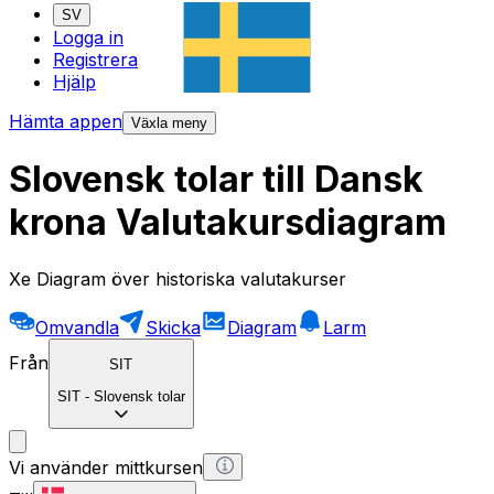
SV
Logga in
Registrera
Hjälp
Hämta appen
Växla meny
Slovensk tolar till Dansk
krona Valutakursdiagram
Xe Diagram över historiska valutakurser
Omvandla
Skicka
Diagram
Larm
Från
SIT
SIT
-
Slovensk tolar
Vi använder mittkursen