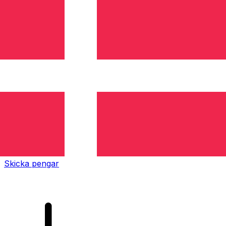
XE Internationella valutaöverföringar
Skicka pengar online snabbt, säkert och enkelt.
Spårning i realtid, notiser och flexibla leverans- och
betalningsalternativ.
Skicka pengar