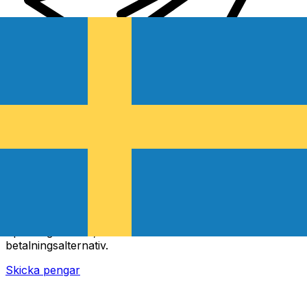
XE Internationella valutaöverföringar
Skicka pengar online snabbt, säkert och enkelt.
Spårning i realtid, notiser och flexibla leverans- och
betalningsalternativ.
Skicka pengar