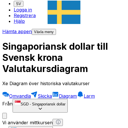
SV
Logga in
Registrera
Hjälp
Hämta appen
Växla meny
Singaporiansk dollar till
Svensk krona
Valutakursdiagram
Xe Diagram över historiska valutakurser
Omvandla
Skicka
Diagram
Larm
Från
SGD
-
Singaporiansk dollar
Vi använder mittkursen