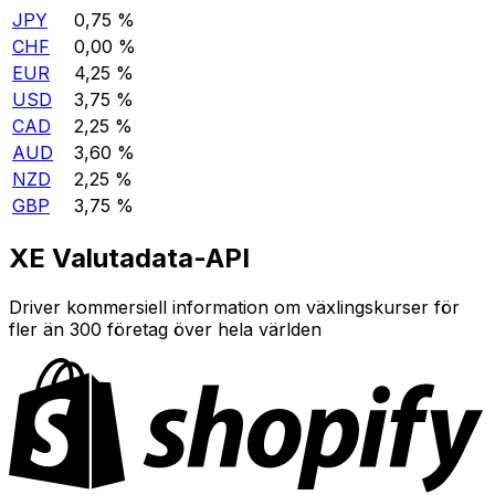
JPY
0,75 %
CHF
0,00 %
EUR
4,25 %
USD
3,75 %
CAD
2,25 %
AUD
3,60 %
NZD
2,25 %
GBP
3,75 %
XE Valutadata-API
Driver kommersiell information om växlingskurser för
fler än 300 företag över hela världen