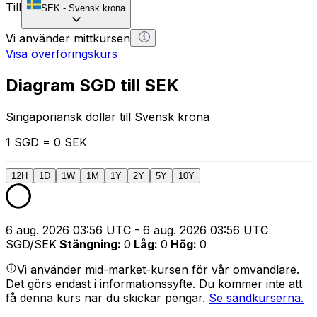
Till
SEK
-
Svensk krona
Vi använder mittkursen
Visa överföringskurs
Diagram SGD till SEK
Singaporiansk dollar till Svensk krona
1 SGD = 0 SEK
12H
1D
1W
1M
1Y
2Y
5Y
10Y
6 aug. 2026 03:56 UTC - 6 aug. 2026 03:56 UTC
SGD/SEK
Stängning
:
0
Låg
:
0
Hög
:
0
Vi använder mid-market-kursen för vår omvandlare.
Det görs endast i informationssyfte. Du kommer inte att
få denna kurs när du skickar pengar.
Se sändkurserna.