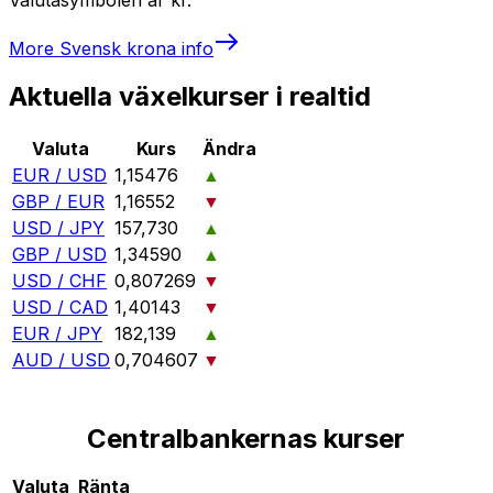
More
Svensk krona
info
Aktuella växelkurser i realtid
Valuta
Kurs
Ändra
EUR / USD
1,15476
▲
GBP / EUR
1,16552
▼
USD / JPY
157,730
▲
GBP / USD
1,34590
▲
USD / CHF
0,807269
▼
USD / CAD
1,40143
▼
EUR / JPY
182,139
▲
AUD / USD
0,704607
▼
Centralbankernas kurser
Valuta
Ränta