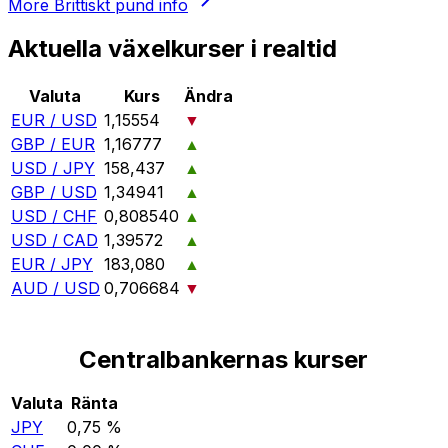
More
Brittiskt pund
info
Aktuella växelkurser i realtid
Valuta
Kurs
Ändra
EUR / USD
1,15554
▼
GBP / EUR
1,16777
▲
USD / JPY
158,437
▲
GBP / USD
1,34941
▲
USD / CHF
0,808540
▲
USD / CAD
1,39572
▲
EUR / JPY
183,080
▲
AUD / USD
0,706684
▼
Centralbankernas kurser
Valuta
Ränta
JPY
0,75 %