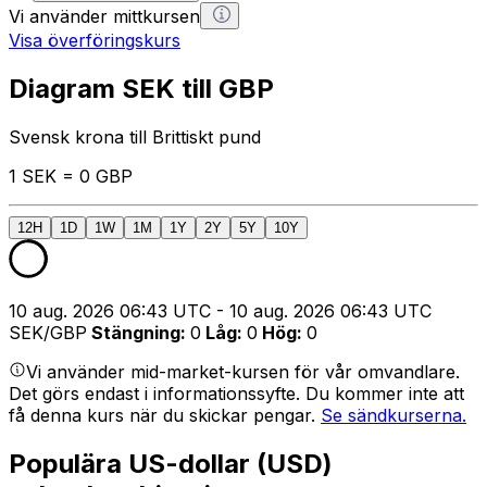
Vi använder mittkursen
Visa överföringskurs
Diagram SEK till GBP
Svensk krona till Brittiskt pund
1 SEK = 0 GBP
12H
1D
1W
1M
1Y
2Y
5Y
10Y
10 aug. 2026 06:43 UTC - 10 aug. 2026 06:43 UTC
SEK/GBP
Stängning
:
0
Låg
:
0
Hög
:
0
Vi använder mid-market-kursen för vår omvandlare.
Det görs endast i informationssyfte. Du kommer inte att
få denna kurs när du skickar pengar.
Se sändkurserna.
Populära US-dollar (USD)