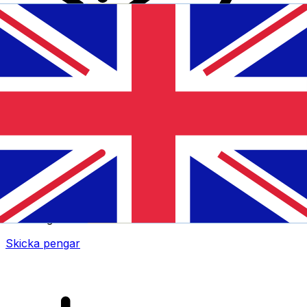
XE Internationella valutaöverföringar
Skicka pengar online snabbt, säkert och enkelt.
Spårning i realtid, notiser och flexibla leverans- och
betalningsalternativ.
Skicka pengar