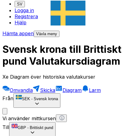
SV
Logga in
Registrera
Hjälp
Hämta appen
Växla meny
Svensk krona till Brittiskt
pund Valutakursdiagram
Xe Diagram över historiska valutakurser
Omvandla
Skicka
Diagram
Larm
Från
SEK
-
Svensk krona
Vi använder mittkursen
Till
GBP
-
Brittiskt pund