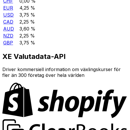
CHF
0,00 %
EUR
4,25 %
USD
3,75 %
CAD
2,25 %
AUD
3,60 %
NZD
2,25 %
GBP
3,75 %
XE Valutadata-API
Driver kommersiell information om växlingskurser för
fler än 300 företag över hela världen