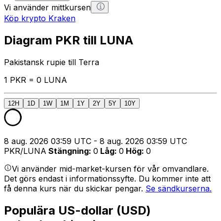
Vi använder mittkursen
Köp krypto Kraken
Diagram PKR till LUNA
Pakistansk rupie till Terra
1 PKR = 0 LUNA
12H
1D
1W
1M
1Y
2Y
5Y
10Y
8 aug. 2026 03:59 UTC - 8 aug. 2026 03:59 UTC
PKR/LUNA
Stängning
:
0
Låg
:
0
Hög
:
0
Vi använder mid-market-kursen för vår omvandlare.
Det görs endast i informationssyfte. Du kommer inte att
få denna kurs när du skickar pengar.
Se sändkurserna.
Populära US-dollar (USD)