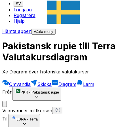
SV
Logga in
Registrera
Hjälp
Hämta appen
Växla meny
Pakistansk rupie till Terra
Valutakursdiagram
Xe Diagram över historiska valutakurser
Omvandla
Skicka
Diagram
Larm
Från
PKR
-
Pakistansk rupie
Vi använder mittkursen
Till
LUNA
-
Terra