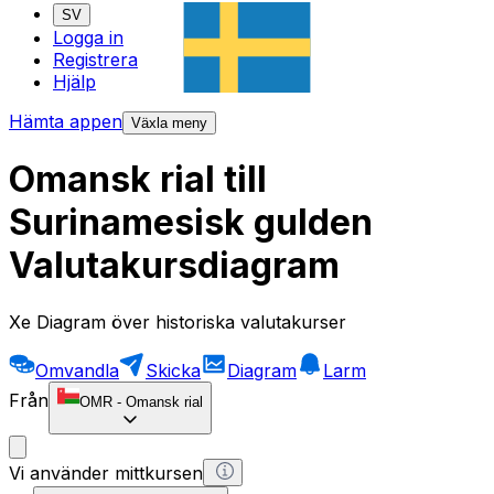
SV
Logga in
Registrera
Hjälp
Hämta appen
Växla meny
Omansk rial till
Surinamesisk gulden
Valutakursdiagram
Xe Diagram över historiska valutakurser
Omvandla
Skicka
Diagram
Larm
Från
OMR
-
Omansk rial
Vi använder mittkursen