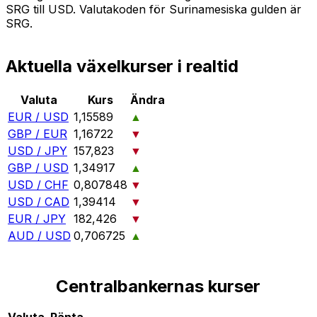
SRG till USD. Valutakoden för Surinamesiska gulden är
SRG.
Aktuella växelkurser i realtid
Valuta
Kurs
Ändra
EUR / USD
1,15589
▲
GBP / EUR
1,16722
▼
USD / JPY
157,823
▼
GBP / USD
1,34917
▲
USD / CHF
0,807848
▼
USD / CAD
1,39414
▼
EUR / JPY
182,426
▼
AUD / USD
0,706725
▲
Centralbankernas kurser
Valuta
Ränta