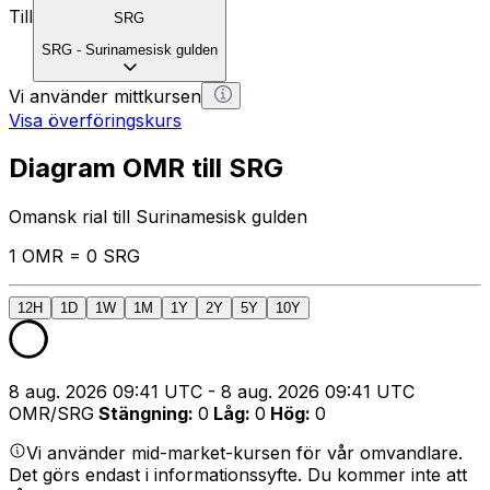
Till
SRG
SRG
-
Surinamesisk gulden
Vi använder mittkursen
Visa överföringskurs
Diagram OMR till SRG
Omansk rial till Surinamesisk gulden
1 OMR = 0 SRG
12H
1D
1W
1M
1Y
2Y
5Y
10Y
8 aug. 2026 09:41 UTC - 8 aug. 2026 09:41 UTC
OMR/SRG
Stängning
:
0
Låg
:
0
Hög
:
0
Vi använder mid-market-kursen för vår omvandlare.
Det görs endast i informationssyfte. Du kommer inte att