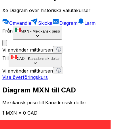
Xe Diagram över historiska valutakurser
Omvandla
Skicka
Diagram
Larm
Från
MXN
-
Mexikansk peso
Vi använder mittkursen
Till
CAD
-
Kanadensisk dollar
Vi använder mittkursen
Visa överföringskurs
Diagram MXN till CAD
Mexikansk peso till Kanadensisk dollar
1 MXN = 0 CAD
12H
1D
1W
1M
1Y
2Y
5Y
10Y