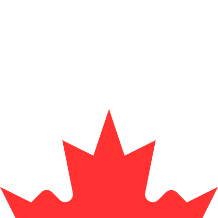
 görs endast i informationssyfte. Du kommer inte att få de
inationer
skursen för Mexikansk peso är kursen från MXN till USD. 