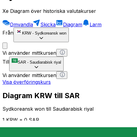
Xe Diagram över historiska valutakurser
Omvandla
Skicka
Diagram
Larm
Från
KRW
-
Sydkoreansk won
Vi använder mittkursen
Till
SAR
-
Saudiarabisk riyal
Vi använder mittkursen
Visa överföringskurs
Diagram KRW till SAR
Sydkoreansk won till Saudiarabisk riyal
1 KRW = 0 SAR
12H
1D
1W
1M
1Y
2Y
5Y
10Y