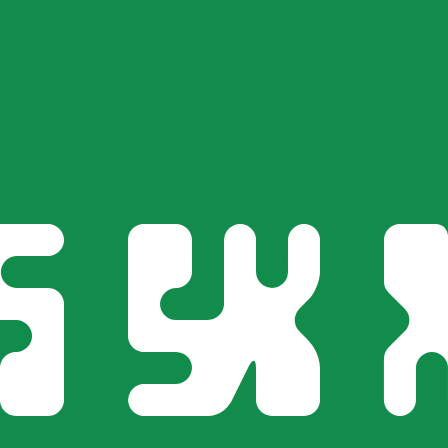
 görs endast i informationssyfte. Du kommer inte att få de
inationer
skursen för Sydkoreansk won är kursen från KRW till USD.